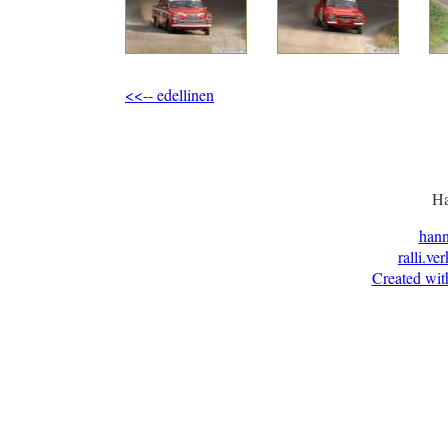
<<-- edellinen
Ha
han
ralli.ve
Created wit