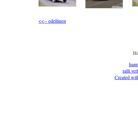
<<-- edellinen
Ha
han
ralli.ve
Created wit