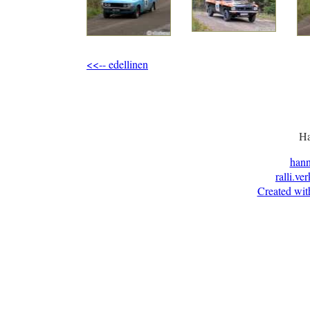
<<-- edellinen
Ha
han
ralli.ve
Created wit