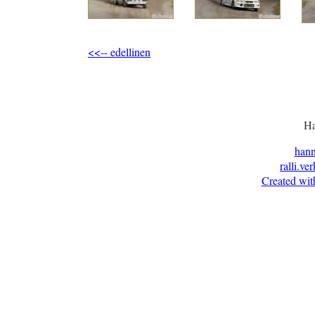
<<-- edellinen
Ha
han
ralli.ve
Created wit