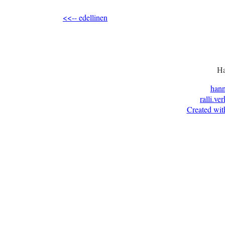
<<-- edellinen
Ha
han
ralli.ve
Created wit