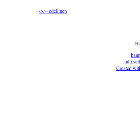
<<-- edellinen
Ha
han
ralli.ve
Created wit