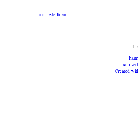
<<-- edellinen
Ha
han
ralli.ve
Created wit