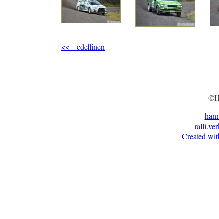
<<-- edellinen
©H
han
ralli.ve
Created wit