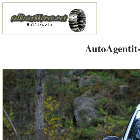
AutoAgentit-