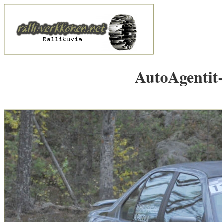
AutoAgentit-