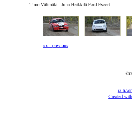
Timo Välimäki - Juha Heikkilä Ford Escort
<<-- previous
©ra
ralli.ve
Created with