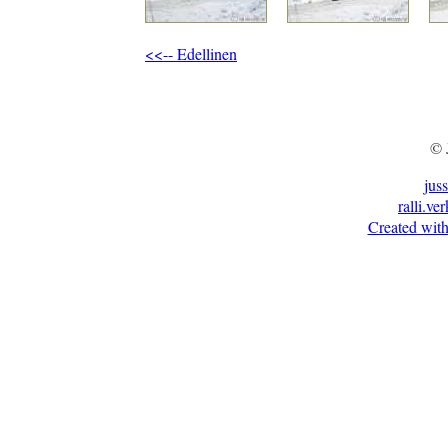
<<-- Edellinen
© 
jus
ralli.ve
Created with