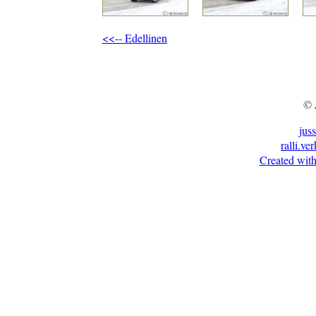
<<-- Edellinen
© 
jus
ralli.ve
Created with