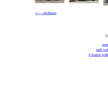
<<-- edellinen
M
mat
ralli.ve
Created with