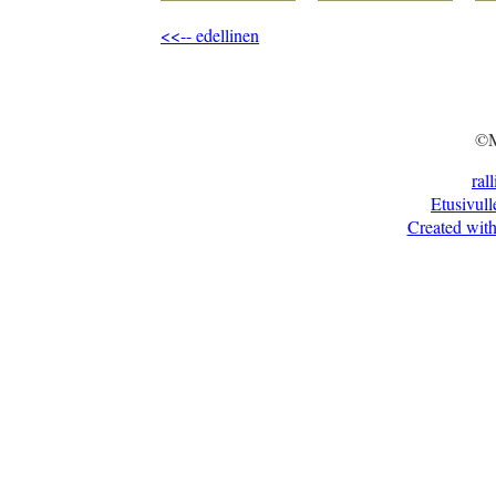
<<-- edellinen
©M
ral
Etusivull
Created with