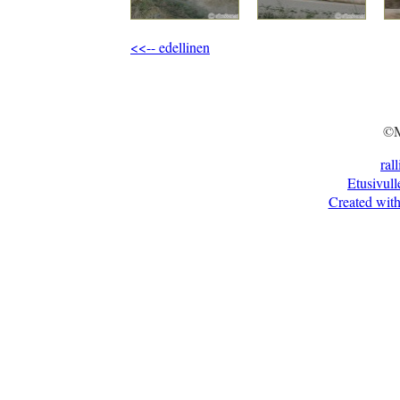
<<-- edellinen
©M
ral
Etusivull
Created with