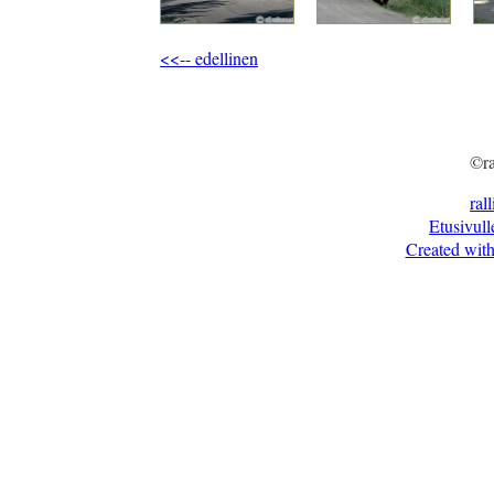
<<-- edellinen
©ra
ral
Etusivull
Created with