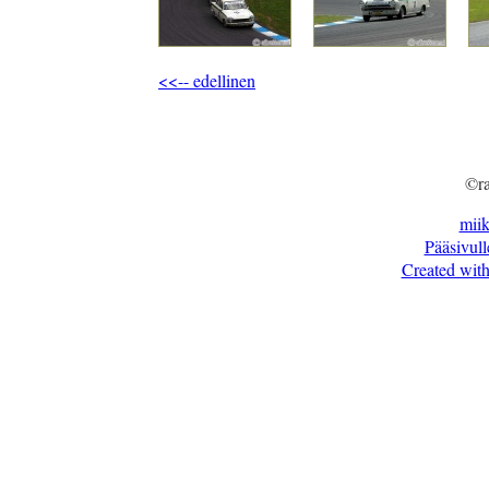
<<-- edellinen
©ra
mii
Pääsivull
Created with