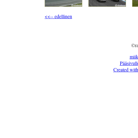
<<-- edellinen
©ra
mii
Pääsivull
Created with