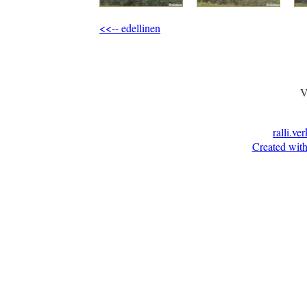
<<-- edellinen
V
ralli.ve
Created with