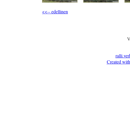
<<-- edellinen
V
ralli.ve
Created with