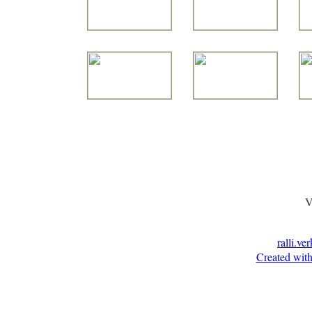
V
ralli.ve
Created with