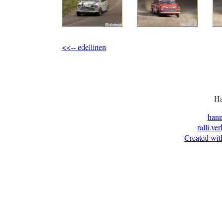
<<-- edellinen
Ha
han
ralli.ve
Created wit