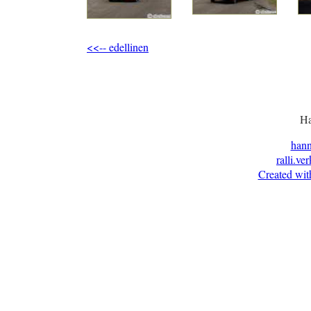
<<-- edellinen
Ha
han
ralli.ve
Created wit