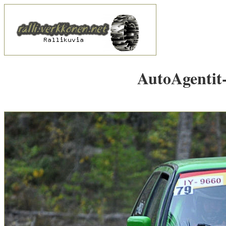
AutoAgentit-