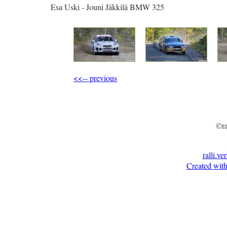
Esa Uski - Jouni Jäkkilä BMW 325
<<-- previous
©ra
ralli.ve
Created with