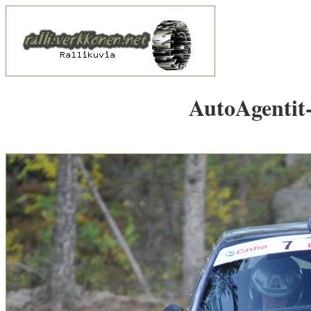
AutoAgentit-