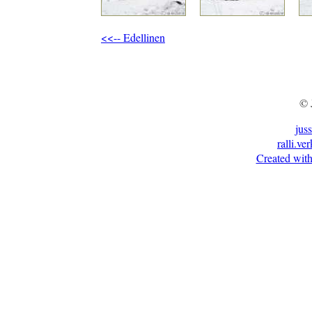
<<-- Edellinen
© 
jus
ralli.ve
Created with