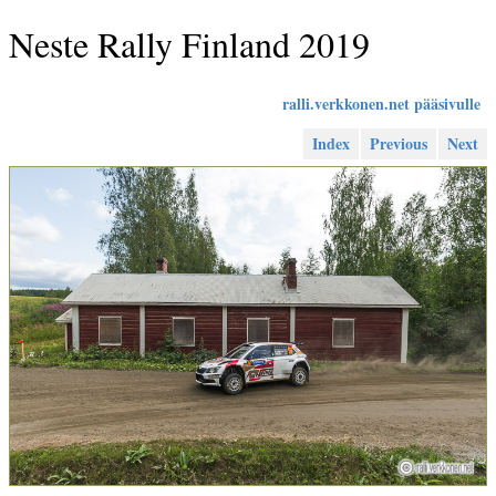
Neste Rally Finland 2019
ralli.verkkonen.net pääsivulle
Index
Previous
Next