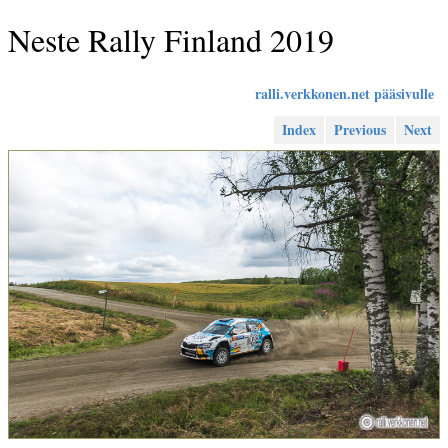
Neste Rally Finland 2019
ralli.verkkonen.net pääsivulle
Index
Previous
Next