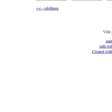
<<-- edellinen
Ville
mat
ralli.ve
Created with