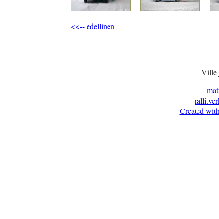
<<-- edellinen
Ville
mat
ralli.ve
Created with