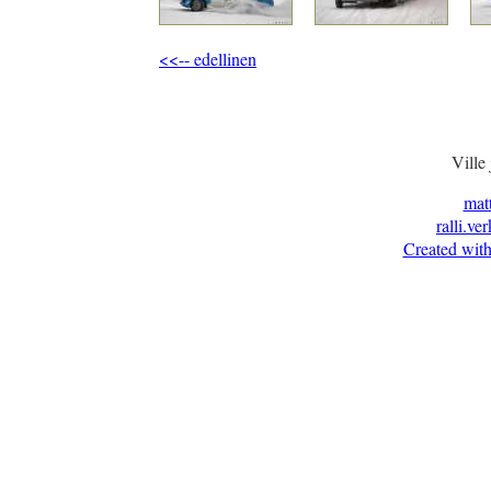
<<-- edellinen
Ville
mat
ralli.ve
Created with