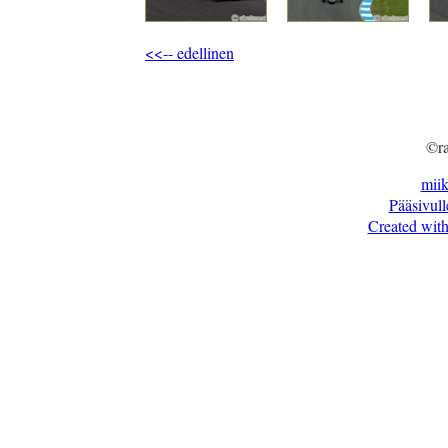
<<-- edellinen
©ra
mii
Pääsivull
Created with