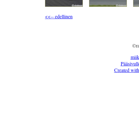
<<-- edellinen
©ra
mii
Pääsivull
Created with