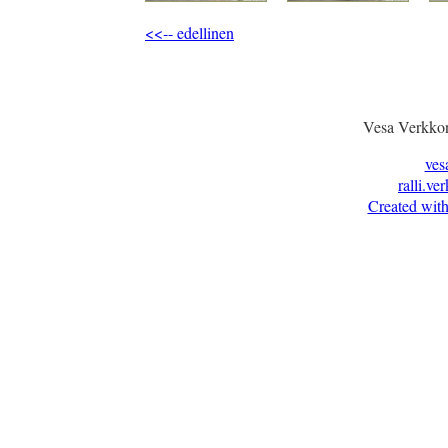
<<-- edellinen
Vesa Verkkon
ves
ralli.ve
Created with