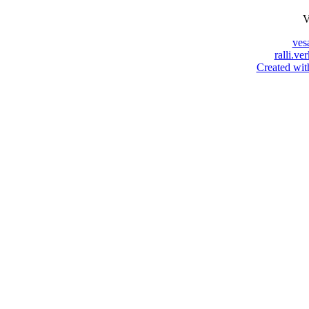
V
ves
ralli.ve
Created wit