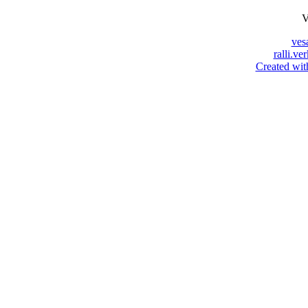
V
ves
ralli.ve
Created wit