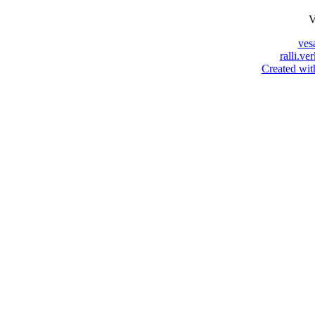
V
ves
ralli.ve
Created wit