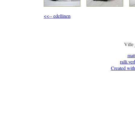
<<-- edellinen
Ville
mat
ralli.ve
Created with