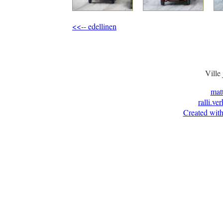
<<-- edellinen
Ville
mat
ralli.ve
Created with