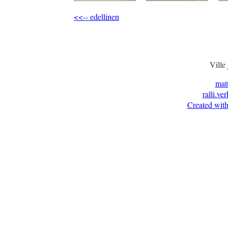
<<-- edellinen
Ville
mat
ralli.ve
Created with